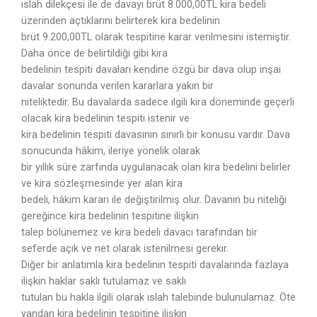
ıslah dilekçesi ile de davayı brüt 8.000,00TL kira bedeli
üzerinden açtıklarını belirterek kira bedelinin
brüt 9.200,00TL olarak tespitine karar verilmesini istemiştir.
Daha önce de belirtildiği gibi kira
bedelinin tespiti davaları kendine özgü bir dava olup inşai
davalar sonunda verilen kararlara yakın bir
niteliktedir. Bu davalarda sadece ilgili kira döneminde geçerli
olacak kira bedelinin tespiti istenir ve
kira bedelinin tespiti davasının sınırlı bir konusu vardır. Dava
sonucunda hâkim, ileriye yönelik olarak
bir yıllık süre zarfında uygulanacak olan kira bedelini belirler
ve kira sözleşmesinde yer alan kira
bedeli, hâkim kararı ile değiştirilmiş olur. Davanın bu niteliği
gereğince kira bedelinin tespitine ilişkin
talep bölünemez ve kira bedeli davacı tarafından bir
seferde açık ve net olarak istenilmesi gerekir.
Diğer bir anlatımla kira bedelinin tespiti davalarında fazlaya
ilişkin haklar saklı tutulamaz ve saklı
tutulan bu hakla ilgili olarak ıslah talebinde bulunulamaz. Öte
yandan kira bedelinin tespitine ilişkin