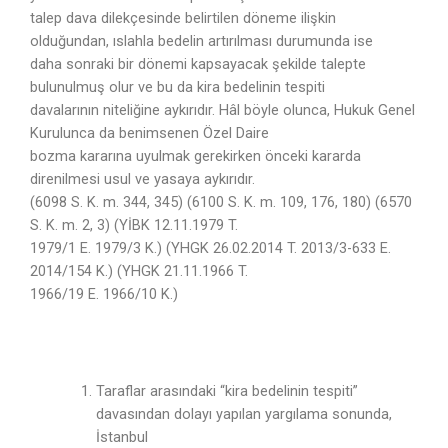
talep dava dilekçesinde belirtilen döneme ilişkin
olduğundan, ıslahla bedelin artırılması durumunda ise
daha sonraki bir dönemi kapsayacak şekilde talepte
bulunulmuş olur ve bu da kira bedelinin tespiti
davalarının niteliğine aykırıdır. Hâl böyle olunca, Hukuk Genel
Kurulunca da benimsenen Özel Daire
bozma kararına uyulmak gerekirken önceki kararda
direnilmesi usul ve yasaya aykırıdır.
(6098 S. K. m. 344, 345) (6100 S. K. m. 109, 176, 180) (6570
S. K. m. 2, 3) (YİBK 12.11.1979 T.
1979/1 E. 1979/3 K.) (YHGK 26.02.2014 T. 2013/3-633 E.
2014/154 K.) (YHGK 21.11.1966 T.
1966/19 E. 1966/10 K.)
Taraflar arasındaki “kira bedelinin tespiti”
davasından dolayı yapılan yargılama sonunda,
İstanbul