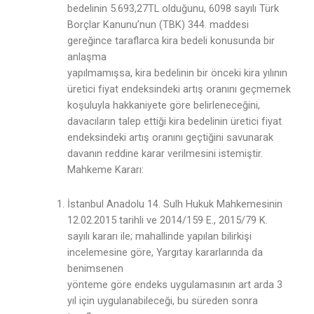
bedelinin 5.693,27TL olduğunu, 6098 sayılı Türk
Borçlar Kanunu’nun (TBK) 344. maddesi
gereğince taraflarca kira bedeli konusunda bir
anlaşma
yapılmamışsa, kira bedelinin bir önceki kira yılının
üretici fiyat endeksindeki artış oranını geçmemek
koşuluyla hakkaniyete göre belirleneceğini,
davacıların talep ettiği kira bedelinin üretici fiyat
endeksindeki artış oranını geçtiğini savunarak
davanın reddine karar verilmesini istemiştir.
Mahkeme Kararı:
İstanbul Anadolu 14. Sulh Hukuk Mahkemesinin
12.02.2015 tarihli ve 2014/159 E., 2015/79 K.
sayılı kararı ile; mahallinde yapılan bilirkişi
incelemesine göre, Yargıtay kararlarında da
benimsenen
yönteme göre endeks uygulamasının art arda 3
yıl için uygulanabileceği, bu süreden sonra