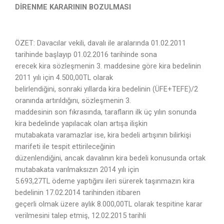
DİRENME KARARININ BOZULMASI
ÖZET: Davacılar vekili, davalı ile aralarında 01.02.2011
tarihinde başlayıp 01.02.2016 tarihinde sona
erecek kira sözleşmenin 3. maddesine göre kira bedelinin
2011 yılı için 4.500,00TL olarak
belirlendiğini, sonraki yıllarda kira bedelinin (ÜFE+TEFE)/2
oranında artırıldığını, sözleşmenin 3.
maddesinin son fıkrasında, tarafların ilk üç yılın sonunda
kira bedelinde yapılacak olan artışa ilişkin
mutabakata varamazlar ise, kira bedeli artışının bilirkişi
marifeti ile tespit ettirileceğinin
düzenlendiğini, ancak davalının kira bedeli konusunda ortak
mutabakata varılmaksızın 2014 yılı için
5.693,27TL ödeme yaptığını ileri sürerek taşınmazın kira
bedelinin 17.02.2014 tarihinden itibaren
geçerli olmak üzere aylık 8.000,00TL olarak tespitine karar
verilmesini talep etmiş, 12.02.2015 tarihli