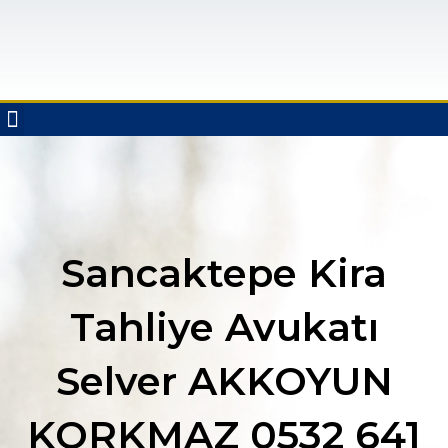
ÇALIŞMA ALANLARIMIZ
Sancaktepe Kira
Tahliye Avukatı
Selver AKKOYUN
KORKMAZ 0532 641