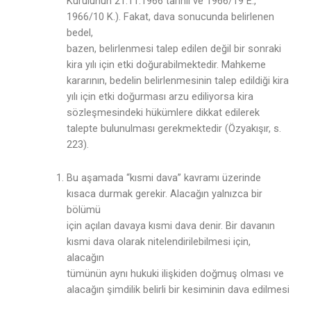
Kurulunun 21.11.1966 tarihli ve 1966/19 E.,
1966/10 K.). Fakat, dava sonucunda belirlenen
bedel,
bazen, belirlenmesi talep edilen değil bir sonraki
kira yılı için etki doğurabilmektedir. Mahkeme
kararının, bedelin belirlenmesinin talep edildiği kira
yılı için etki doğurması arzu ediliyorsa kira
sözleşmesindeki hükümlere dikkat edilerek
talepte bulunulması gerekmektedir (Özyakışır, s.
223).
Bu aşamada “kısmi dava” kavramı üzerinde
kısaca durmak gerekir. Alacağın yalnızca bir
bölümü
için açılan davaya kısmi dava denir. Bir davanın
kısmi dava olarak nitelendirilebilmesi için,
alacağın
tümünün aynı hukuki ilişkiden doğmuş olması ve
alacağın şimdilik belirli bir kesiminin dava edilmesi