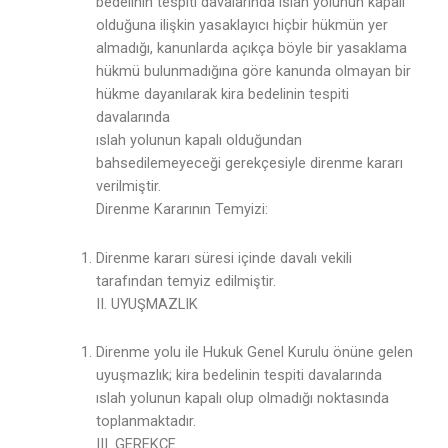
bedelinin tespiti davalarında ıslah yolunun kapalı
olduğuna ilişkin yasaklayıcı hiçbir hükmün yer
almadığı, kanunlarda açıkça böyle bir yasaklama
hükmü bulunmadığına göre kanunda olmayan bir
hükme dayanılarak kira bedelinin tespiti
davalarında
ıslah yolunun kapalı olduğundan
bahsedilemeyeceği gerekçesiyle direnme kararı
verilmiştir.
Direnme Kararının Temyizi:
Direnme kararı süresi içinde davalı vekili
tarafından temyiz edilmiştir.
II. UYUŞMAZLIK
Direnme yolu ile Hukuk Genel Kurulu önüne gelen
uyuşmazlık; kira bedelinin tespiti davalarında
ıslah yolunun kapalı olup olmadığı noktasında
toplanmaktadır.
III. GEREKÇE