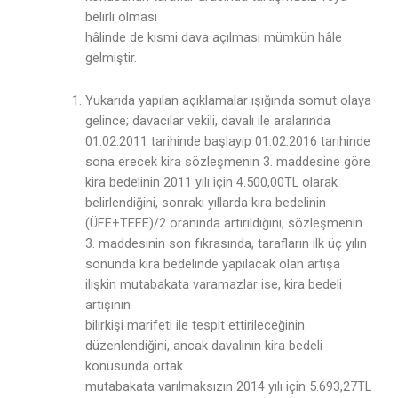
belirli olması
hâlinde de kısmi dava açılması mümkün hâle
gelmiştir.
Yukarıda yapılan açıklamalar ışığında somut olaya
gelince; davacılar vekili, davalı ile aralarında
01.02.2011 tarihinde başlayıp 01.02.2016 tarihinde
sona erecek kira sözleşmenin 3. maddesine göre
kira bedelinin 2011 yılı için 4.500,00TL olarak
belirlendiğini, sonraki yıllarda kira bedelinin
(ÜFE+TEFE)/2 oranında artırıldığını, sözleşmenin
3. maddesinin son fıkrasında, tarafların ilk üç yılın
sonunda kira bedelinde yapılacak olan artışa
ilişkin mutabakata varamazlar ise, kira bedeli
artışının
bilirkişi marifeti ile tespit ettirileceğinin
düzenlendiğini, ancak davalının kira bedeli
konusunda ortak
mutabakata varılmaksızın 2014 yılı için 5.693,27TL