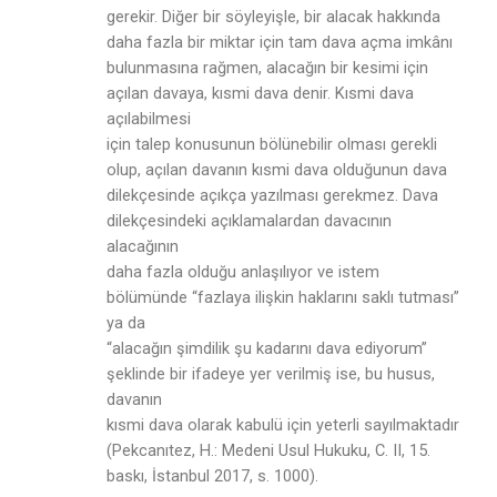
gerekir. Diğer bir söyleyişle, bir alacak hakkında
daha fazla bir miktar için tam dava açma imkânı
bulunmasına rağmen, alacağın bir kesimi için
açılan davaya, kısmi dava denir. Kısmi dava
açılabilmesi
için talep konusunun bölünebilir olması gerekli
olup, açılan davanın kısmi dava olduğunun dava
dilekçesinde açıkça yazılması gerekmez. Dava
dilekçesindeki açıklamalardan davacının
alacağının
daha fazla olduğu anlaşılıyor ve istem
bölümünde “fazlaya ilişkin haklarını saklı tutması”
ya da
“alacağın şimdilik şu kadarını dava ediyorum”
şeklinde bir ifadeye yer verilmiş ise, bu husus,
davanın
kısmi dava olarak kabulü için yeterli sayılmaktadır
(Pekcanıtez, H.: Medeni Usul Hukuku, C. II, 15.
baskı, İstanbul 2017, s. 1000).