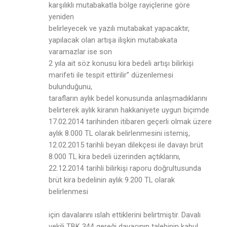
karşılıklı mutabakatla bölge rayiçlerine göre
yeniden
belirleyecek ve yazılı mutabakat yapacaktır,
yapılacak olan artışa ilişkin mutabakata
varamazlar ise son
2 yıla ait söz konusu kira bedeli artışı bilirkişi
marifeti ile tespit ettirilir” düzenlemesi
bulunduğunu,
tarafların aylık bedel konusunda anlaşmadıklarını
belirterek aylık kiranın hakkaniyete uygun biçimde
17.02.2014 tarihinden itibaren geçerli olmak üzere
aylık 8.000 TL olarak belirlenmesini istemiş,
12.02.2015 tarihli beyan dilekçesi ile davayı brüt
8.000 TL kira bedeli üzerinden açtıklarını,
22.12.2014 tarihli bilirkişi raporu doğrultusunda
brüt kira bedelinin aylık 9.200 TL olarak
belirlenmesi
için davalarını ıslah ettiklerini belirtmiştir. Davalı
vekili TBK 344 gereği davacının talebinin kabul