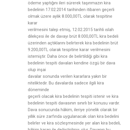
ödeme yaptığını ileri sürerek taşınmazın kira
bedelinin 17.02.2014 tarihinden itibaren geçerli
olmak üzere aylık 8.000,00TL olarak tespitine
karar
verilmesini talep etmiş, 12.02.2015 tarihli ıslah
dilekçesi ile de davayı brüt 8.000,00TL kira bedeli
üzerinden açtıklarını belirterek kira bedelinin brüt
9.200,00TL olarak tespitine karar verilmesini
istemiştir. Daha önce de belirtildiği gibi kira
bedelinin tespiti davaları kendine özgü bir dava
olup inşai
davalar sonunda verilen kararlara yakın bir
niteliktedir. Bu davalarda sadece ilgili kira
döneminde
geçerli olacak kira bedelinin tespiti istenir ve kira
bedelinin tespiti davasının sınırlı bir konusu vardır.
Dava sonucunda hâkim, ileriye yönelik olarak bir
yıllık süre zarfında uygulanacak olan kira bedelini
belirler ve kira sözleşmesinde yer alan kira bedeli,
hâkim kararı ile değiştirilmiş olur. Davanın bu