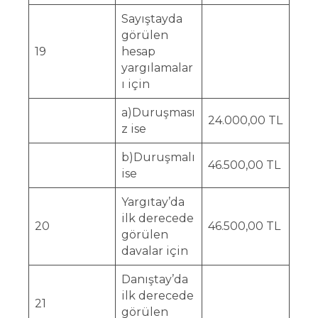
Sayıştayda
görülen
19
hesap
yargılamalar
ı için
a)Duruşması
24.000,00 TL
z ise
b)Duruşmalı
46.500,00 TL
ise
Yargıtay’da
ilk derecede
20
46.500,00 TL
görülen
davalar için
Danıştay’da
ilk derecede
21
görülen