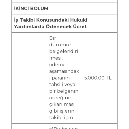
İKİNCİ BÖLÜM
İş Takibi Konusundaki Hukuki
Yardımlarda Ödenecek Ücret
Bir
durumun
belgelendiri
lmesi,
ödeme
aşamasındak
1
i paranın
5.000,00 TL
tahsili veya
bir belgenin
örneğinin
çıkarılması
gibi işlerin
takibi için