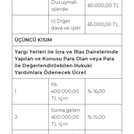
Duruşmalı
60.000,00 TL
işlerde
c) Diğer
65.000,00 TL
dava ve işler
ÜÇÜNCÜ KISIM
Yargı Yerleri ile İcra ve İflas Dairelerinde
Yapılan ve Konusu Para Olan veya Para
ile Değerlendirilebilen Hukuki
Yardımlara Ödenecek Ücret
İlk
1
400.000,00
% 16,00
TL için
Sonra gelen
2
400.000,00
% 15,00
TL için