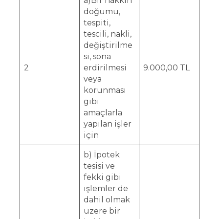
a)Bir hakkın
doğumu,
tespiti,
tescili, nakli,
değiştirilme
si, sona
2
erdirilmesi
9.000,00 TL
veya
korunması
gibi
amaçlarla
yapılan işler
için
b) İpotek
tesisi ve
fekki gibi
işlemler de
dahil olmak
üzere bir