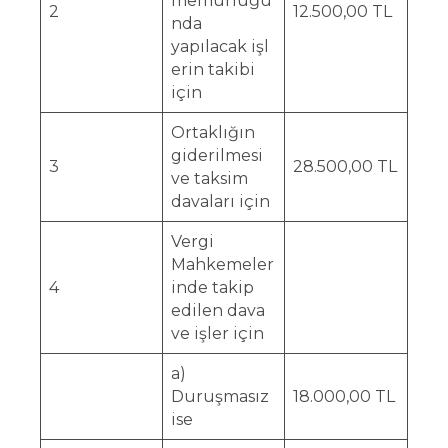
memurluğu
2
12.500,00 TL
nda
yapılacak işl
erin takibi
için
Ortaklığın
giderilmesi
3
28.500,00 TL
ve taksim
davaları için
Vergi
Mahkemeler
4
inde takip
edilen dava
ve işler için
a)
Duruşmasız
18.000,00 TL
ise