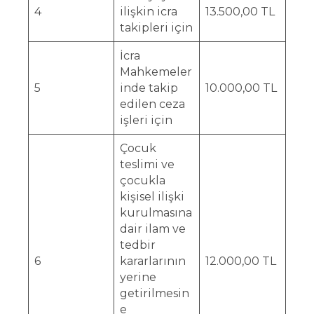
4
ilişkin icra
13.500,00 TL
takipleri için
İcra
Mahkemeler
5
inde takip
10.000,00 TL
edilen ceza
işleri için
Çocuk
teslimi ve
çocukla
kişisel ilişki
kurulmasına
dair ilam ve
tedbir
6
kararlarının
12.000,00 TL
yerine
getirilmesin
e