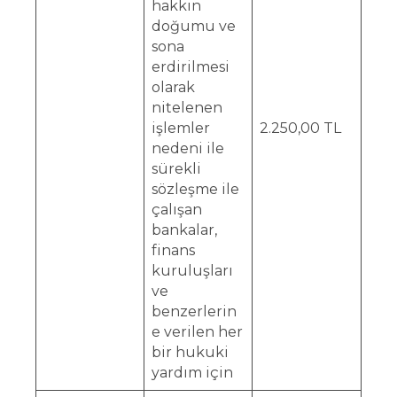
hakkın
doğumu ve
sona
erdirilmesi
olarak
nitelenen
işlemler
2.250,00 TL
nedeni ile
sürekli
sözleşme ile
çalışan
bankalar,
finans
kuruluşları
ve
benzerlerin
e verilen her
bir hukuki
yardım için