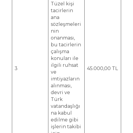
Tüzel kişi
tacirlerin
ana
sözleşmeleri
nin
onanması,
bu tacirlerin
çalışma
konuları ile
ilgili ruhsat
3
45.000,00 TL
ve
imtiyazların
alınması,
devri ve
Türk
vatandaşlığı
na kabul
edilme gibi
işlerin takibi