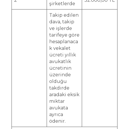
2
32.000,00 TL
şirketlerde
Takip edilen
dava, takip
ve işlerde
tarifeye göre
hesaplanaca
k vekalet
ücreti yıllık
avukatlık
ücretinin
üzerinde
olduğu
takdirde
aradaki eksik
miktar
avukata
ayrıca
ödenir.