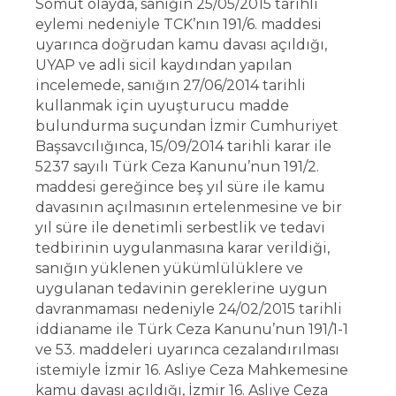
Somut olayda, sanığın 25/05/2015 tarihli
eylemi nedeniyle TCK’nın 191/6. maddesi
uyarınca doğrudan kamu davası açıldığı,
UYAP ve adli sicil kaydından yapılan
incelemede, sanığın 27/06/2014 tarihli
kullanmak için uyuşturucu madde
bulundurma suçundan İzmir Cumhuriyet
Başsavcılığınca, 15/09/2014 tarihli karar ile
5237 sayılı Türk Ceza Kanunu’nun 191/2.
maddesi gereğince beş yıl süre ile kamu
davasının açılmasının ertelenmesine ve bir
yıl süre ile denetimli serbestlik ve tedavi
tedbirinin uygulanmasına karar verildiği,
sanığın yüklenen yükümlülüklere ve
uygulanan tedavinin gereklerine uygun
davranmaması nedeniyle 24/02/2015 tarihli
iddianame ile Türk Ceza Kanunu’nun 191/1-1
ve 53. maddeleri uyarınca cezalandırılması
istemiyle İzmir 16. Asliye Ceza Mahkemesine
kamu davası açıldığı, İzmir 16. Asliye Ceza