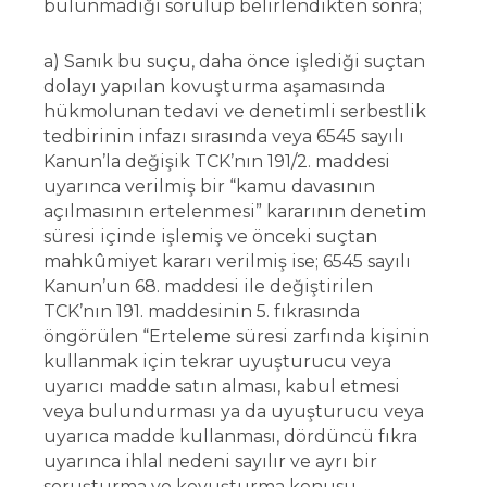
bulunmadığı sorulup belirlendikten sonra;
a) Sanık bu suçu, daha önce işlediği suçtan
dolayı yapılan kovuşturma aşamasında
hükmolunan tedavi ve denetimli serbestlik
tedbirinin infazı sırasında veya 6545 sayılı
Kanun’la değişik TCK’nın 191/2. maddesi
uyarınca verilmiş bir “kamu davasının
açılmasının ertelenmesi” kararının denetim
süresi içinde işlemiş ve önceki suçtan
mahkûmiyet kararı verilmiş ise; 6545 sayılı
Kanun’un 68. maddesi ile değiştirilen
TCK’nın 191. maddesinin 5. fıkrasında
öngörülen “Erteleme süresi zarfında kişinin
kullanmak için tekrar uyuşturucu veya
uyarıcı madde satın alması, kabul etmesi
veya bulundurması ya da uyuşturucu veya
uyarıca madde kullanması, dördüncü fıkra
uyarınca ihlal nedeni sayılır ve ayrı bir
soruşturma ve kovuşturma konusu