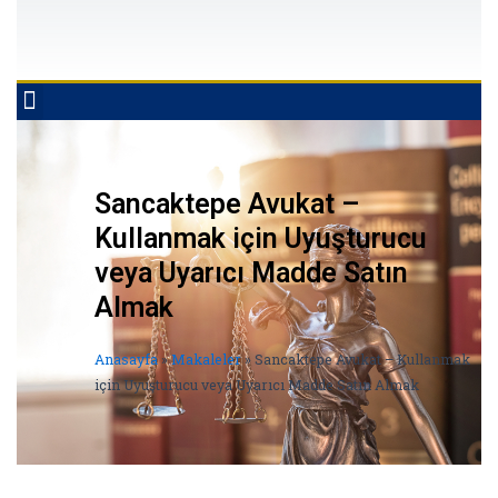
ÇALIŞMA ALANLARIMIZ
Sancaktepe Avukat –
Kullanmak için Uyuşturucu
veya Uyarıcı Madde Satın
Almak
Anasayfa
»
Makaleler
»
Sancaktepe Avukat – Kullanmak
için Uyuşturucu veya Uyarıcı Madde Satın Almak